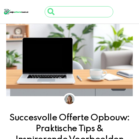
Ga
Search
naar
...
de
inhoud
Succesvolle Offerte Opbouw:
Praktische Tips &