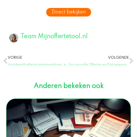
Direct bekijken
Team Mijnoffertetool.nl
Vorige
V
VORIGE
VOLGENDE
Voorbeeld offerte interieuradvies: een praktische gids voor het opstellen van een offerte voor interieuradvies
Succesvolle Offertes en Prijsopgaven: Maak Ze Effectief en Wervend!
Anderen bekeken ook