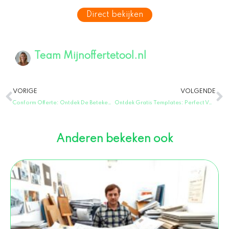
Direct bekijken
Team Mijnoffertetool.nl
Vorige
V
VORIGE
VOLGENDE
Conform Offerte: Ontdek De Betekenis En Waar Je Op Moet Letten!
Ontdek Gratis Templates: Perfect Voorbeeld Offerte voor Werkzaamheden!
Anderen bekeken ook