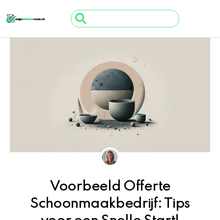
Ga
Search
naar
...
de
inhoud
Voorbeeld Offerte
Schoonmaakbedrijf: Tips