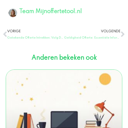
Team Mijnoffertetool.nl
Vorige
V
VORIGE
VOLGENDE
Getekende Offerte Intrekken: Volg Deze Essentiële Stappen Vandaag!
Geldigheid Offerte: Essentiële Informatie in Eén Duidelijk Overzicht!
Anderen bekeken ook