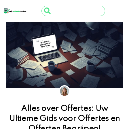
Ga
Search
naar
...
de
inhoud
Alles over Offertes: Uw
Ultieme Gids voor Offertes en
Offerten Begrijpen!