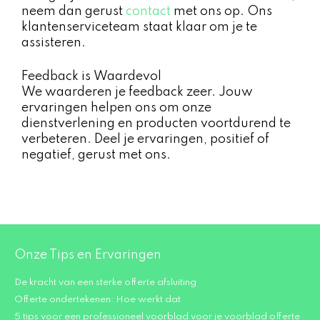
neem dan gerust
contact
met ons op. Ons
klantenserviceteam staat klaar om je te
assisteren.
Feedback is Waardevol
We waarderen je feedback zeer. Jouw
ervaringen helpen ons om onze
dienstverlening en producten voortdurend te
verbeteren. Deel je ervaringen, positief of
negatief, gerust met ons.
Onze Tips en Ervaringen
De kracht van een sterke offerte afsluiting
Offerte ondertekenen: Hoe werkt dat
5 tips voor een professioneel voorblad voor je voorblad offerte