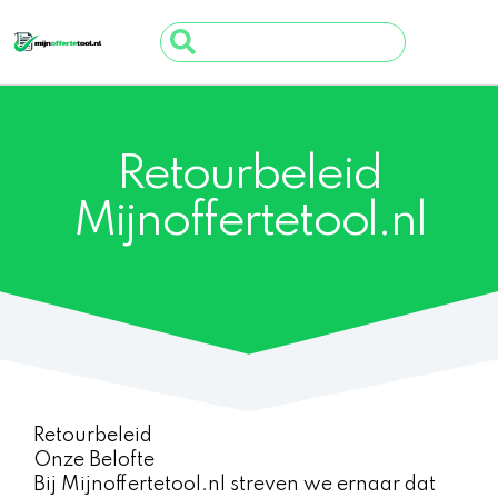
Ga
Search
naar
...
de
inhoud
Retourbeleid
Mijnoffertetool.nl
Retourbeleid
Onze Belofte
Bij Mijnoffertetool.nl streven we ernaar dat