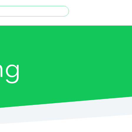
ch
ng