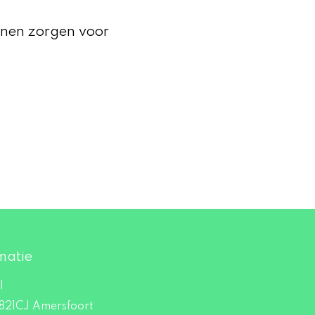
ijnen zorgen voor
matie
l
821CJ Amersfoort