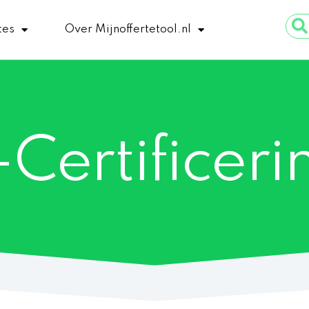
Sear
tes
Over Mijnoffertetool.nl
...
Certificeri