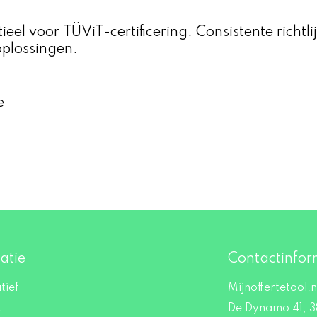
ieel voor TÜViT-certificering. Consistente richtl
oplossingen.
e
atie
Contactinfor
tief
Mijnoffertetool.n
t
De Dynamo 41, 3