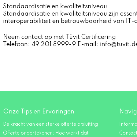
Standaardisatie en kwaliteitsniveau
Standaardisatie en kwaliteitsniveau zijn essent
interoperabiliteit en betrouwbaarheid van IT-
Neem contact op met Tüvit Certificering
Telefoon: 49 201 8999-9 E-mail: info@tuvit.d
Onze Tips en Ervaringen
Navig
De kracht van een sterke offerte afsluiting
Informa
Offerte ondertekenen: Hoe werkt dat
Contac