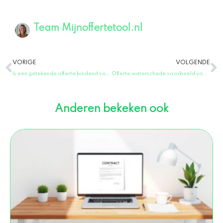
Team Mijnoffertetool.nl
Vorige
V
VORIGE
VOLGENDE
Is een getekende offerte bindend voor beide partijen?
Offerte waterschade voorbeeld voor herstelwerkzaamheden
Anderen bekeken ook