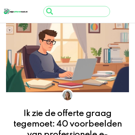
Ga
Search
naar
...
de
inhoud
Ik zie de offerte graag
tegemoet: 40 voorbeelden
van professionele e-