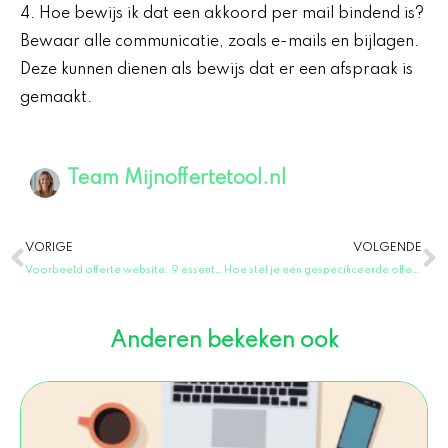
4. Hoe bewijs ik dat een akkoord per mail bindend is?
Bewaar alle communicatie, zoals e-mails en bijlagen.
Deze kunnen dienen als bewijs dat er een afspraak is
gemaakt.
Team Mijnoffertetool.nl
Vorige
V
VORIGE
VOLGENDE
Voorbeeld offerte website: 9 essentiële elementen voor een overtuigende offerte
Hoe stel je een gespecificeerde offerte op?
Anderen bekeken ook