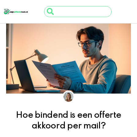
Ga
Search
naar
...
de
inhoud
Hoe bindend is een offerte
akkoord per mail?