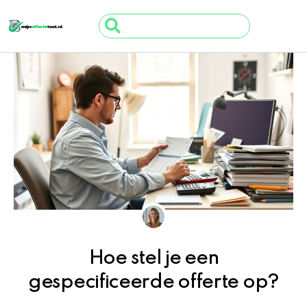
Ga
Search
naar
...
de
inhoud
Hoe stel je een
gespecificeerde offerte op?