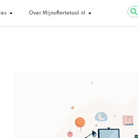
Sear
tes
Over Mijnoffertetool.nl
...