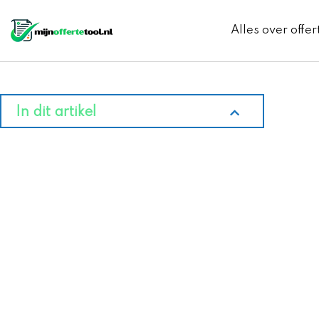
Ga
naar
Alles over offer
de
inhoud
In dit artikel