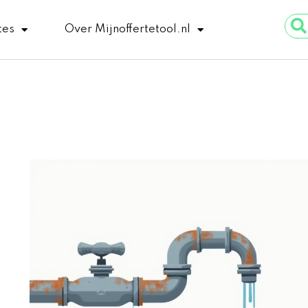
Sear
tes
Over Mijnoffertetool.nl
...