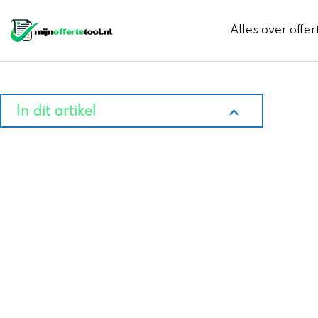
Ga
naar
Alles over offer
de
inhoud
In dit artikel