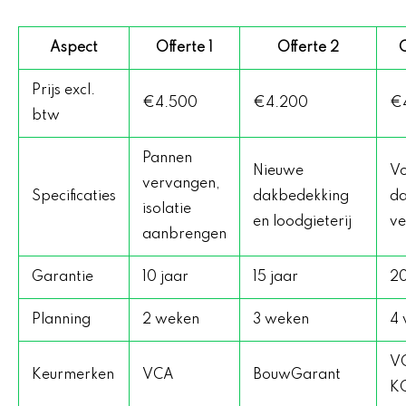
Aspect
Offerte 1
Offerte 2
O
Prijs excl.
€4.500
€4.200
€
btw
Pannen
Nieuwe
Vo
vervangen,
Specificaties
dakbedekking
d
isolatie
en loodgieterij
ve
aanbrengen
Garantie
10 jaar
15 jaar
20
Planning
2 weken
3 weken
4 
V
Keurmerken
VCA
BouwGarant
K