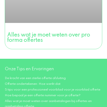
Alles wat je moet weten over pro
forma offertes
Onze Tips en Ervaringen
De kracht van een sterke offerte afsluiting
Offerte ondertekenen: Hoe werkt dat
5 tips voor een professioneel voorblad voor je voorblad offerte
Hoe bepaal je een offerte nummer voor je offerte?
Alles wat je moet weten over aanbetalingen bij offertes en
aanbetaling offerte