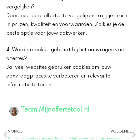
vergelijken?
Door meerdere offertes te vergelijken, krijg je inzicht
in prijzen, kwaliteit en voorwaarden. Zo kies je de
beste optie voor jouw dakwerken.
4. Worden cookies gebruikt bij het aanvragen van
offertes?
Ja, veel websites gebruiken cookies om jouw
aanvraagproces te verbeteren en relevante
informatie te tonen.
Team Mijnoffertetool.nl
Vorige
V
VORIGE
VOLGENDE
Winnende offertes schrijven: hoe schrijf je ze in minder tijd?
Ontdek Succes: Stapsgewijze Gids voor het Maken van Een Offerte!