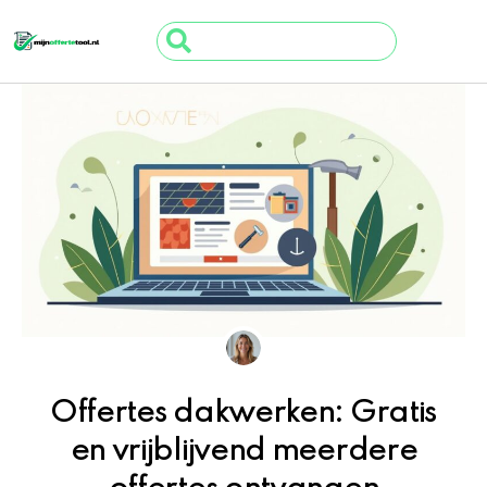
Ga
Search
naar
...
de
inhoud
Offertes dakwerken: Gratis
en vrijblijvend meerdere