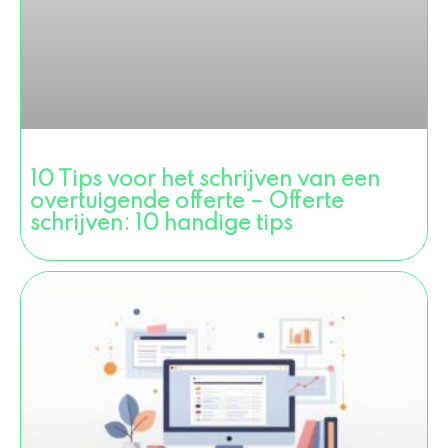
10 Tips voor het schrijven van een
overtuigende offerte – Offerte
schrijven: 10 handige tips