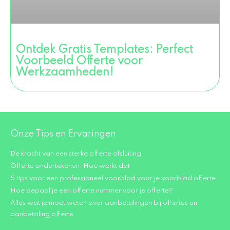
Ontdek Gratis Templates: Perfect
Voorbeeld Offerte voor
Werkzaamheden!
Onze Tips en Ervaringen
De kracht van een sterke offerte afsluiting
Offerte ondertekenen: Hoe werkt dat
5 tips voor een professioneel voorblad voor je voorblad offerte
Hoe bepaal je een offerte nummer voor je offerte?
Alles wat je moet weten over aanbetalingen bij offertes en
aanbetaling offerte