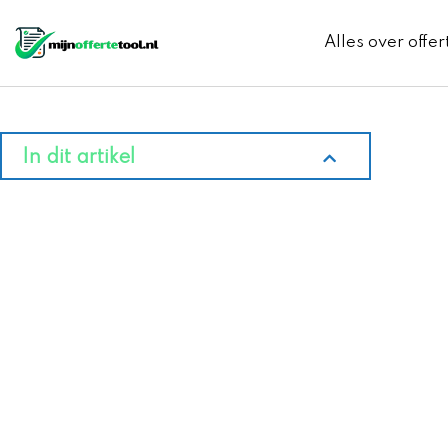
Ga
naar
Alles over offer
de
inhoud
In dit artikel