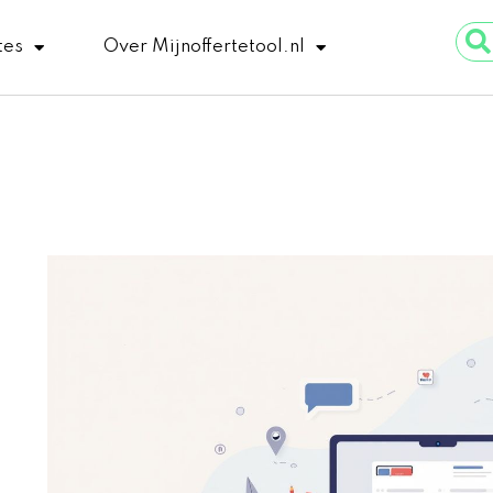
Sear
tes
Over Mijnoffertetool.nl
...