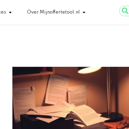
Sear
tes
Over Mijnoffertetool.nl
...