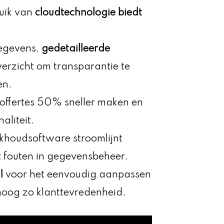
uik van
cloudtechnologie biedt
gegevens,
gedetailleerde
verzicht om transparantie te
en.
offertes 50% sneller maken en
aliteit.
khoudsoftware stroomlijnt
t fouten in gegevensbeheer.
l
voor het eenvoudig aanpassen
hoog zo klanttevredenheid.