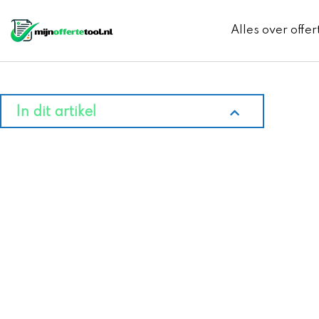
Ga
naar
Alles over offer
de
inhoud
In dit artikel