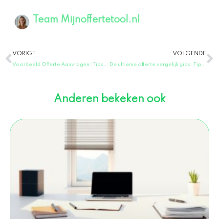
Team Mijnoffertetool.nl
Vorige
V
VORIGE
VOLGENDE
Voorbeeld Offerte Aanvragen: Tips voor Succesvolle Offertes & Inspiratie!
De ultieme offerte vergelijk gids: Tips en Tricks
Anderen bekeken ook