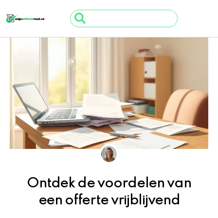
Ga
Search
naar
...
de
inhoud
Ontdek de voordelen van
een offerte vrijblijvend