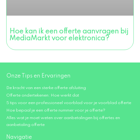
Hoe kan ik een offerte aanvragen bij
MediaMarkt voor elektronica?
Onze Tips en Ervaringen
De kracht van een sterke offerte afsluiting
Offerte ondertekenen: Hoe werkt dat
5 tips voor een professioneel voorblad voor je voorblad offerte
Hoe bepaal je een offerte nummer voor je offerte?
Alles wat je moet weten over aanbetalingen bij offertes en
aanbetaling offerte
Navigatie