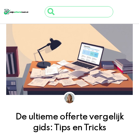
Ga
Search
naar
...
de
inhoud
De ultieme offerte vergelijk
gids: Tips en Tricks