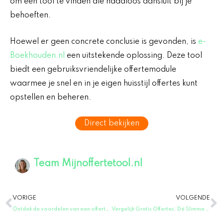
om een tool te vinden die naadloos aansluit bij je
behoeften.
Hoewel er geen concrete conclusie is gevonden, is
e-
Boekhouden.nl
een uitstekende oplossing. Deze tool
biedt een gebruiksvriendelijke offertemodule
waarmee je snel en in je eigen huisstijl offertes kunt
opstellen en beheren.
Direct bekijken
Team Mijnoffertetool.nl
Vorige
V
VORIGE
VOLGENDE
Ontdek de voordelen van een offerte vrijblijvend
Vergelijk Gratis Offertes: Dé Slimme Keuze Voor Jouw Offerte Website!