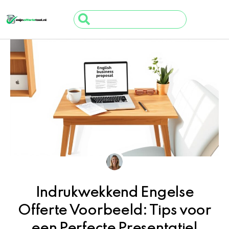
Ga
Search
naar
...
de
inhoud
Indrukwekkend Engelse
Offerte Voorbeeld: Tips voor
een Perfecte Presentatie!