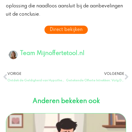
oplossing die naadloos aansluit bij de aanbevelingen
uit de conclusie.
Direct bekijken
Team Mijnoffertetool.nl
Vorige
V
VORIGE
VOLGENDE
Ontdek de Geldigheid van Hypotheek Offertes: Cruciale Inzichten & Tips!
Getekende Offerte Intrekken: Volg Deze Essentiële Stappen Vandaag!
Anderen bekeken ook