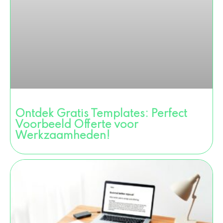
Ontdek Gratis Templates: Perfect
Voorbeeld Offerte voor
Werkzaamheden!