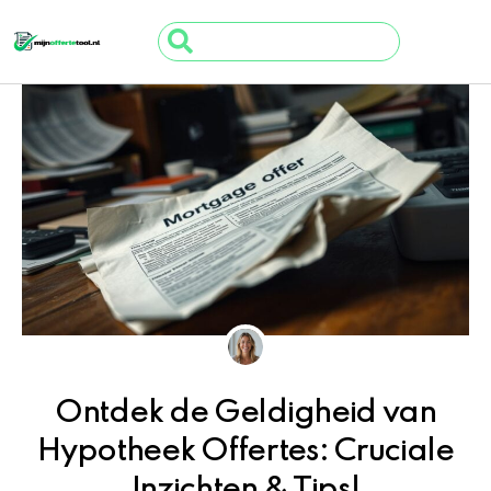
Ga
Search
naar
...
de
inhoud
Ontdek de Geldigheid van
Hypotheek Offertes: Cruciale
Inzichten & Tips!