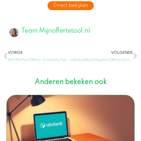
Direct bekijken
Team Mijnoffertetool.nl
Vorige
V
VORIGE
VOLGENDE
Win Met Een Offerte: Essentiële Tips Voor Het Kiezen Van Jouw Offerte Nummer!
Indrukwekkend Engelse Offerte Voorbeeld: Tips voor een Perfecte Presentatie!
Anderen bekeken ook