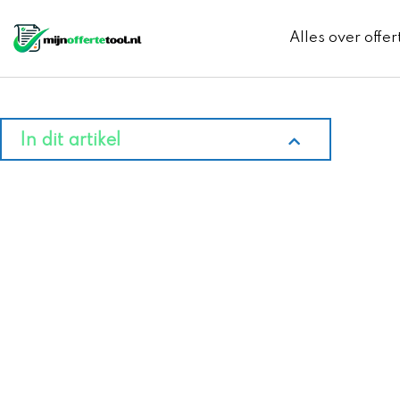
Ga
naar
Alles over offer
de
inhoud
In dit artikel