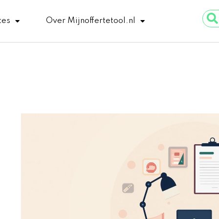
Sear
tes
Over Mijnoffertetool.nl
...