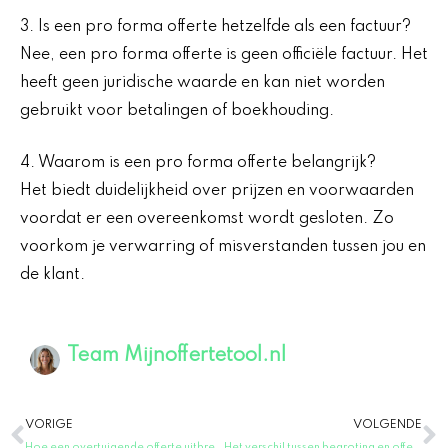
3. Is een pro forma offerte hetzelfde als een factuur?
Nee, een pro forma offerte is geen officiële factuur. Het
heeft geen juridische waarde en kan niet worden
gebruikt voor betalingen of boekhouding.
4. Waarom is een pro forma offerte belangrijk?
Het biedt duidelijkheid over prijzen en voorwaarden
voordat er een overeenkomst wordt gesloten. Zo
voorkom je verwarring of misverstanden tussen jou en
de klant.
Team Mijnoffertetool.nl
Vorige
V
VORIGE
VOLGENDE
Hoe een overtuigende offerte uitbrengen: 11 tips voor succes
Het verschil tussen begroting en offerte in projectmanagement