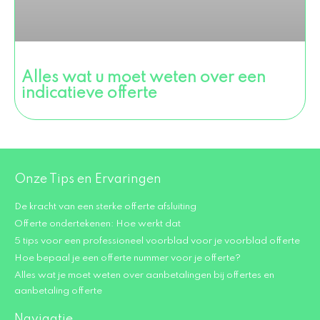
Alles wat u moet weten over een
indicatieve offerte
Onze Tips en Ervaringen
De kracht van een sterke offerte afsluiting
Offerte ondertekenen: Hoe werkt dat
5 tips voor een professioneel voorblad voor je voorblad offerte
Hoe bepaal je een offerte nummer voor je offerte?
Alles wat je moet weten over aanbetalingen bij offertes en
aanbetaling offerte
Navigatie